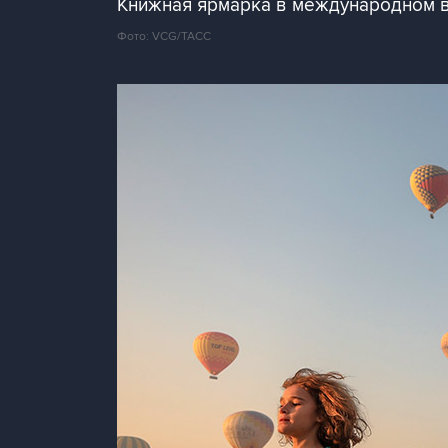
Книжная ярмарка в международном 
Фото: VCG/ТАСС