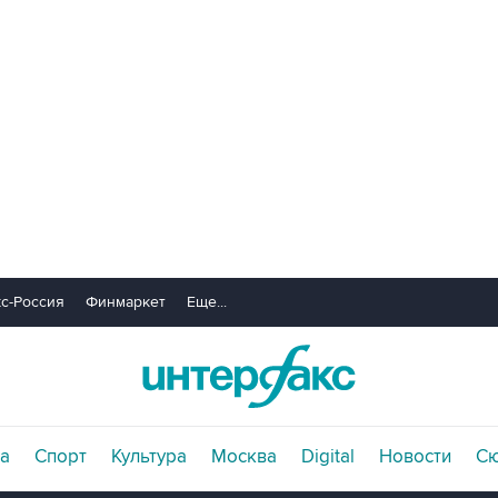
с-Россия
Финмаркет
Еще...
а
Спорт
Культура
Москва
Digital
Новости
С