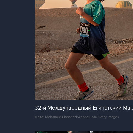
32-й Международный Египетский Ма
Фото: Mohamed Elshahed/Anadolu via Getty Images