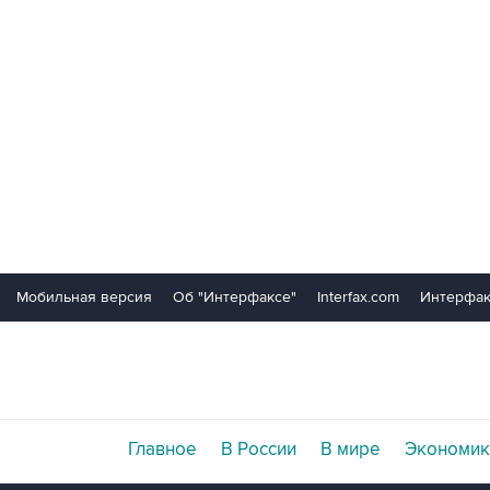
Мобильная версия
Об "Интерфаксе"
Interfax.com
Интерфак
Главное
В России
В мире
Экономик