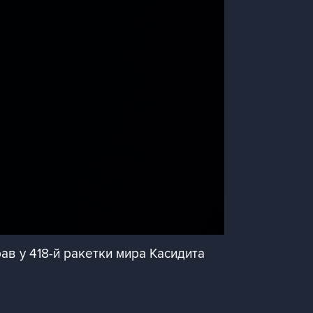
ав у 418-й ракетки мира Касидита