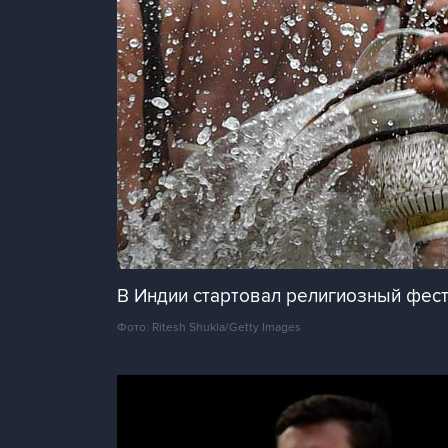
В Индии стартовал религиозный фест
Фото: Ritesh Shukla/Getty Images