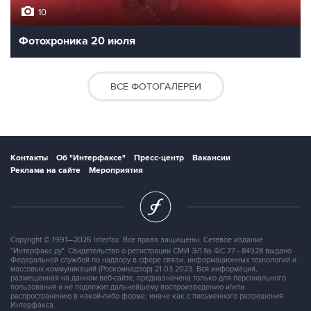
10
Фотохроника 20 июля
ВСЕ ФОТОГАЛЕРЕИ
Контакты
Об "Интерфаксе"
Пресс-центр
Вакансии
Реклама на сайте
Мероприятия
Copyright © 1991—2026 Interfax. Все права защищены. Сетевое издание
"Интерфакс.ру". Свидетельство о регистрации СМИ ЭЛ № ФС 77 - 84928 выдано
Федеральной службой по надзору в сфере связи, информационных технологий и
массовых коммуникаций (Роскомнадзор) 21.03.2023. Вся информация,
размещенная на данном веб-сайте, предназначена только для персонального
пользования и не подлежит дальнейшему воспроизведению и/или
распространению в какой-либо форме, иначе как с письменного разрешения
Интерфакса.