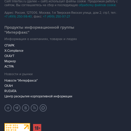
Сайт Interfax.ru (далее – сайт) использует файлы cookie. Продолжая работу с
сайтом, Вы соглашаетесь на сбор и последующую
обработку файлов cookie
.
Адрес: Россия, 127006, Москва, 1-я Тверская-Ямская улица, дом 2, стр.1, тел.:
+7 (499) 250-98-40
, факс:
+7 (499) 250-97-27
Продукты информационной группы
"Интерфакс"
Информация о компаниях, товарах и людях
СПАРК
X-Compliance
СКАУТ
Маркер
АСТРА
Новости и рынки
Новости "Интерфакса"
СКАН
RUDATA
Центр раскрытия корпоративной информации