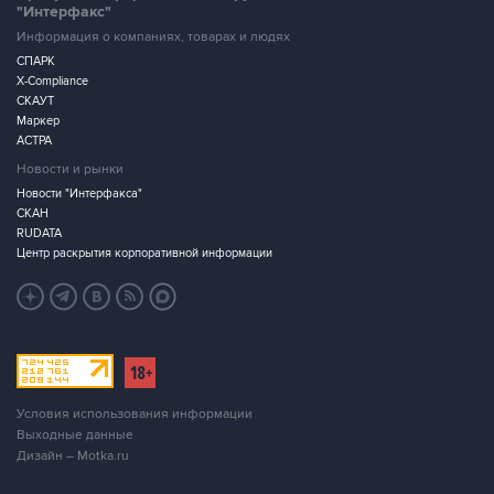
"Интерфакс"
Информация о компаниях, товарах и людях
СПАРК
X-Compliance
СКАУТ
Маркер
АСТРА
Новости и рынки
Новости "Интерфакса"
СКАН
RUDATA
Центр раскрытия корпоративной информации
Условия использования информации
Выходные данные
Дизайн – Motka.ru