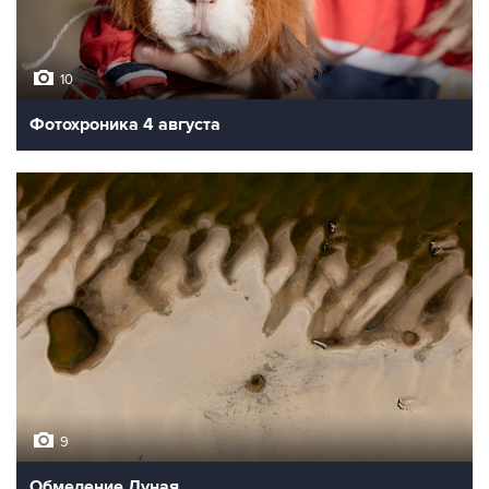
10
Фотохроника 4 августа
9
Обмеление Дуная