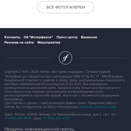
ВСЕ ФОТОГАЛЕРЕИ
Контакты
Об "Интерфаксе"
Пресс-центр
Вакансии
Реклама на сайте
Мероприятия
Copyright © 1991—2026 Interfax. Все права защищены. Сетевое издание
"Интерфакс.ру". Свидетельство о регистрации СМИ ЭЛ № ФС 77 - 84928 выдано
Федеральной службой по надзору в сфере связи, информационных технологий и
массовых коммуникаций (Роскомнадзор) 21.03.2023. Вся информация,
размещенная на данном веб-сайте, предназначена только для персонального
пользования и не подлежит дальнейшему воспроизведению и/или
распространению в какой-либо форме, иначе как с письменного разрешения
Интерфакса.
Сайт Interfax.ru (далее – сайт) использует файлы cookie. Продолжая работу с
сайтом, Вы соглашаетесь на сбор и последующую
обработку файлов cookie
.
Адрес: Россия, 127006, Москва, 1-я Тверская-Ямская улица, дом 2, стр.1, тел.:
+7 (499) 250-98-40
, факс:
+7 (499) 250-97-27
Продукты информационной группы