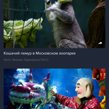
Кошачий лемур в Московском зоопарке
Фото: Михаил Терещенко/ТАСС