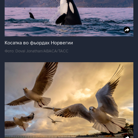
Косатка во фьордах Норвегии
Фото: Doval Jonathan/ABACA/ТАСС