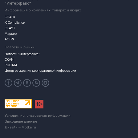
"Интерфакс"
Информация о компаниях, товарах и людях
СПАРК
X-Compliance
СКАУТ
Маркер
АСТРА
Новости и рынки
Новости "Интерфакса"
СКАН
RUDATA
Центр раскрытия корпоративной информации
Условия использования информации
Выходные данные
Дизайн – Motka.ru