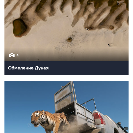
9
Обмеление Дуная