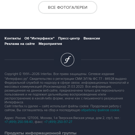
ВСЕ ФОТОГАЛЕРЕИ
Контакты
Об "Интерфаксе"
Пресс-центр
Вакансии
Реклама на сайте
Мероприятия
Copyright © 1991—2026 Interfax. Все права защищены. Сетевое издание
"Интерфакс.ру". Свидетельство о регистрации СМИ ЭЛ № ФС 77 - 84928 выдано
Федеральной службой по надзору в сфере связи, информационных технологий и
массовых коммуникаций (Роскомнадзор) 21.03.2023. Вся информация,
размещенная на данном веб-сайте, предназначена только для персонального
пользования и не подлежит дальнейшему воспроизведению и/или
распространению в какой-либо форме, иначе как с письменного разрешения
Интерфакса.
Сайт Interfax.ru (далее – сайт) использует файлы cookie. Продолжая работу с
сайтом, Вы соглашаетесь на сбор и последующую
обработку файлов cookie
.
Адрес: Россия, 127006, Москва, 1-я Тверская-Ямская улица, дом 2, стр.1, тел.:
+7 (499) 250-98-40
, факс:
+7 (499) 250-97-27
Продукты информационной группы