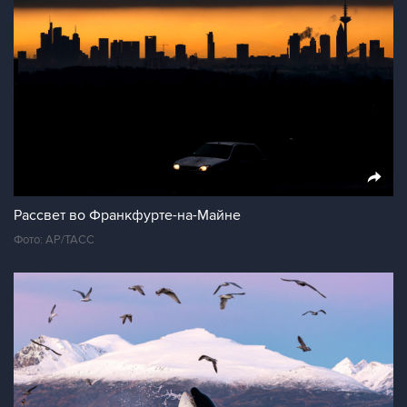
Рассвет во Франкфурте-на-Майне
Фото: АР/ТАСС