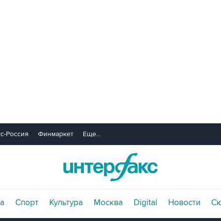
с-Россия
Финмаркет
Еще...
а
Спорт
Культура
Москва
Digital
Новости
С