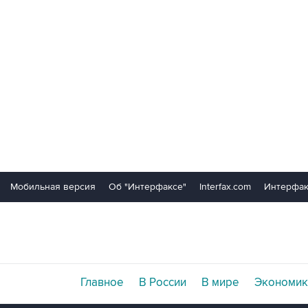
Мобильная версия
Об "Интерфаксе"
Interfax.com
Интерфак
Главное
В России
В мире
Экономик