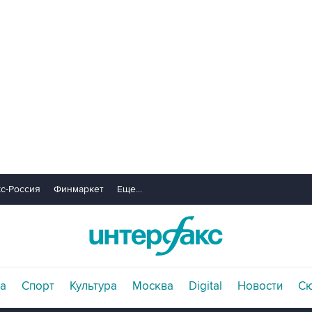
с-Россия
Финмаркет
Еще...
а
Спорт
Культура
Москва
Digital
Новости
С