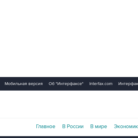
Мобильная версия
Об "Интерфаксе"
Interfax.com
Интерфак
Главное
В России
В мире
Экономик