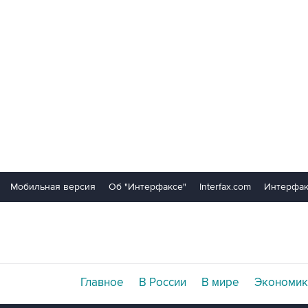
Мобильная версия
Об "Интерфаксе"
Interfax.com
Интерфак
Главное
В России
В мире
Экономик