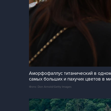
Аморфофаллус титанический в одном 
самых больших и пахучих цветов в м
Фото: Don Arnold/Getty Images