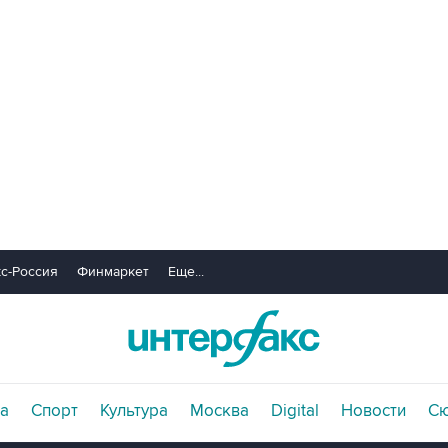
с-Россия
Финмаркет
Еще...
а
Спорт
Культура
Москва
Digital
Новости
С