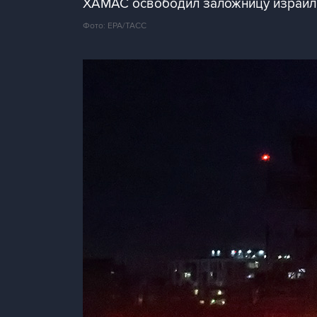
ХАМАС освободил заложницу израил
Фото: EPA/ТАСС