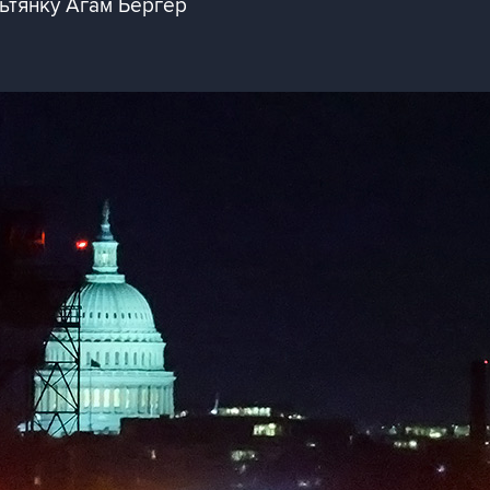
ьтянку Агам Бергер