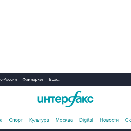
с-Россия
Финмаркет
Еще...
а
Спорт
Культура
Москва
Digital
Новости
С