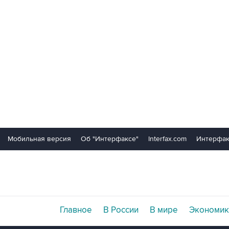
Мобильная версия
Об "Интерфаксе"
Interfax.com
Интерфак
Главное
В России
В мире
Экономик