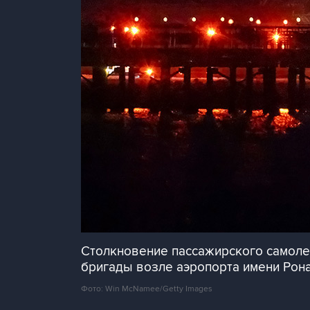
Столкновение пассажирского самолет
бригады возле аэропорта имени Рона
Фото: Win McNamee/Getty Images