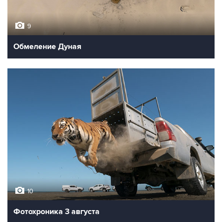
9
Обмеление Дуная
10
Фотохроника 3 августа