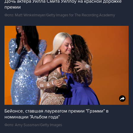
Дочь актера Уилла Смита Уиллоу на красной дорожке
премии
Фото: Matt Winkelmeyer/Getty Images for The Recording Academy
Бейонсе, ставшая лауреатом премии "Грэмми" в
номинации "Альбом года"
Фото: Amy Sussman/Getty Images