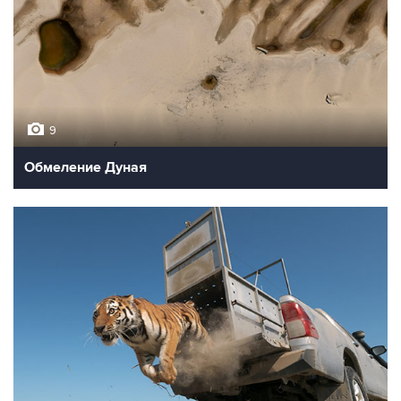
9
Обмеление Дуная