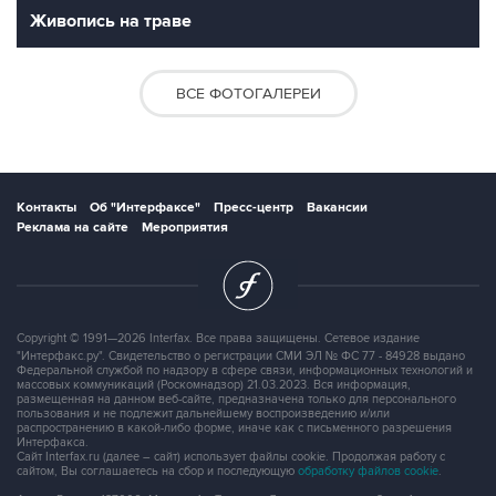
Живопись на траве
ВСЕ ФОТОГАЛЕРЕИ
Контакты
Об "Интерфаксе"
Пресс-центр
Вакансии
Реклама на сайте
Мероприятия
Copyright © 1991—2026 Interfax. Все права защищены. Сетевое издание
"Интерфакс.ру". Свидетельство о регистрации СМИ ЭЛ № ФС 77 - 84928 выдано
Федеральной службой по надзору в сфере связи, информационных технологий и
массовых коммуникаций (Роскомнадзор) 21.03.2023. Вся информация,
размещенная на данном веб-сайте, предназначена только для персонального
пользования и не подлежит дальнейшему воспроизведению и/или
распространению в какой-либо форме, иначе как с письменного разрешения
Интерфакса.
Сайт Interfax.ru (далее – сайт) использует файлы cookie. Продолжая работу с
сайтом, Вы соглашаетесь на сбор и последующую
обработку файлов cookie
.