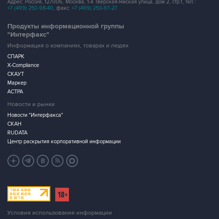
Адрес: Россия, 127006, Москва, 1-я Тверская-Ямская улица, дом 2, стр.1, тел.:
+7 (499) 250-98-40
, факс:
+7 (499) 250-97-27
Продукты информационной группы
"Интерфакс"
Информация о компаниях, товарах и людях
СПАРК
X-Compliance
СКАУТ
Маркер
АСТРА
Новости и рынки
Новости "Интерфакса"
СКАН
RUDATA
Центр раскрытия корпоративной информации
Условия использования информации