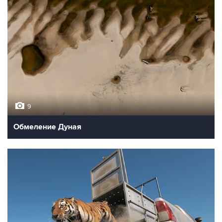
9
Обмеление Дуная