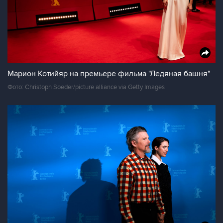
Марион Котийяр на премьере фильма "Ледяная башня"
Фото: Christoph Soeder/picture alliance via Getty Images