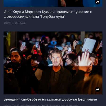
Итан Хоук и Маргарет Куолли принимают участие в
фотосессии фильма "Голубая луна"
Фото: ЕРА/ТАСС
Бенедикт Камбербэтч на красной дорожке Берлинале
Фото: Christoph Soeder/picture alliance via Getty Images