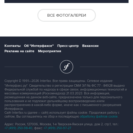
ВСЕ ФОТОГАЛЕРЕИ
Контакты
Об "Интерфаксе"
Пресс-центр
Вакансии
Реклама на сайте
Мероприятия
Copyright © 1991—2026 Interfax. Все права защищены. Сетевое издание
"Интерфакс.ру". Свидетельство о регистрации СМИ ЭЛ № ФС 77 - 84928 выдано
Федеральной службой по надзору в сфере связи, информационных технологий и
массовых коммуникаций (Роскомнадзор) 21.03.2023. Вся информация,
размещенная на данном веб-сайте, предназначена только для персонального
пользования и не подлежит дальнейшему воспроизведению и/или
распространению в какой-либо форме, иначе как с письменного разрешения
Интерфакса.
Сайт Interfax.ru (далее – сайт) использует файлы cookie. Продолжая работу с
сайтом, Вы соглашаетесь на сбор и последующую
обработку файлов cookie
.
Адрес: Россия, 127006, Москва, 1-я Тверская-Ямская улица, дом 2, стр.1, тел.:
+7 (499) 250-98-40
, факс:
+7 (499) 250-97-27