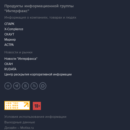
Продукты информационной группы
"Интерфакс"
Информация о компаниях, товарах и людях
СПАРК
X-Compliance
СКАУТ
Маркер
АСТРА
Новости и рынки
Новости "Интерфакса"
СКАН
RUDATA
Центр раскрытия корпоративной информации
Условия использования информации
Выходные данные
Дизайн – Motka.ru