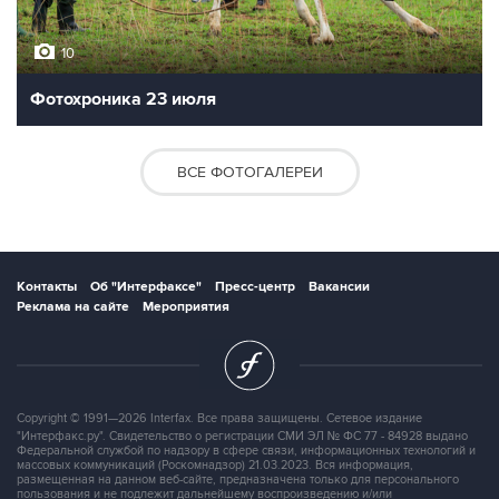
10
Фотохроника 23 июля
ВСЕ ФОТОГАЛЕРЕИ
Контакты
Об "Интерфаксе"
Пресс-центр
Вакансии
Реклама на сайте
Мероприятия
Copyright © 1991—2026 Interfax. Все права защищены. Сетевое издание
"Интерфакс.ру". Свидетельство о регистрации СМИ ЭЛ № ФС 77 - 84928 выдано
Федеральной службой по надзору в сфере связи, информационных технологий и
массовых коммуникаций (Роскомнадзор) 21.03.2023. Вся информация,
размещенная на данном веб-сайте, предназначена только для персонального
пользования и не подлежит дальнейшему воспроизведению и/или