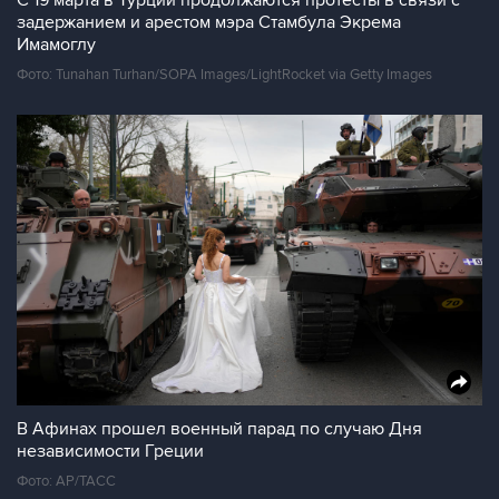
С 19 марта в Турции продолжаются протесты в связи с
задержанием и арестом мэра Стамбула Экрема
Имамоглу
Фото: Tunahan Turhan/SOPA Images/LightRocket via Getty Images
В Афинах прошел военный парад по случаю Дня
независимости Греции
Фото: АР/ТАСС