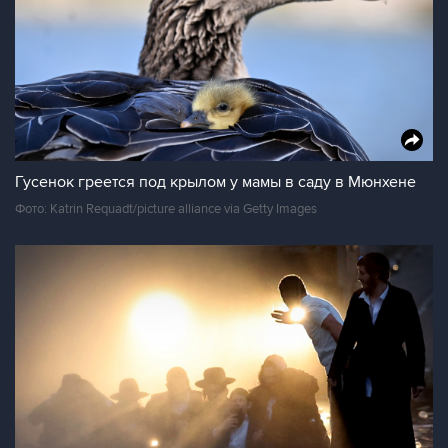
Гусенок греется под крылом у мамы в саду в Мюнхене
Фото: Katrin Requadt/picture alliance via Getty Images