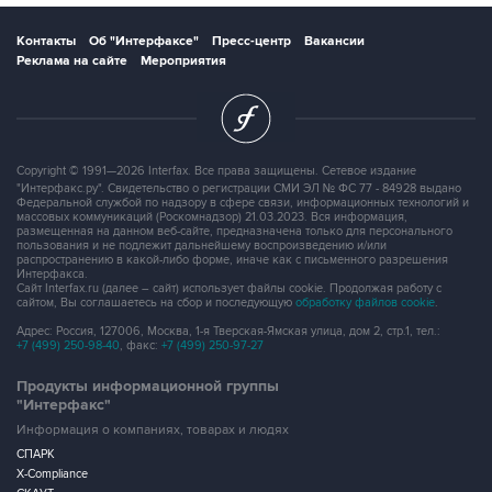
Контакты
Об "Интерфаксе"
Пресс-центр
Вакансии
Реклама на сайте
Мероприятия
Copyright © 1991—2026 Interfax. Все права защищены. Сетевое издание
"Интерфакс.ру". Свидетельство о регистрации СМИ ЭЛ № ФС 77 - 84928 выдано
Федеральной службой по надзору в сфере связи, информационных технологий и
массовых коммуникаций (Роскомнадзор) 21.03.2023. Вся информация,
размещенная на данном веб-сайте, предназначена только для персонального
пользования и не подлежит дальнейшему воспроизведению и/или
распространению в какой-либо форме, иначе как с письменного разрешения
Интерфакса.
Сайт Interfax.ru (далее – сайт) использует файлы cookie. Продолжая работу с
сайтом, Вы соглашаетесь на сбор и последующую
обработку файлов cookie
.
Адрес: Россия, 127006, Москва, 1-я Тверская-Ямская улица, дом 2, стр.1, тел.:
+7 (499) 250-98-40
, факс:
+7 (499) 250-97-27
Продукты информационной группы
"Интерфакс"
Информация о компаниях, товарах и людях
СПАРК
X-Compliance