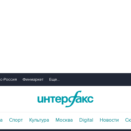
с-Россия
Финмаркет
Еще...
а
Спорт
Культура
Москва
Digital
Новости
С