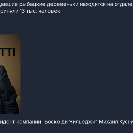
давшие рыбацкие деревеньки находятся на отдале
риняли 13 тыс. человек
дент компании "Боско ди Чильеджи" Михаил Куснир