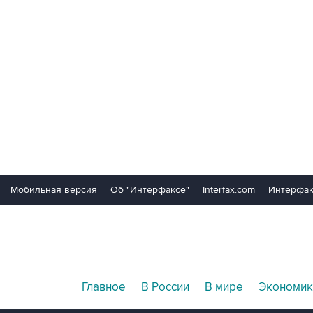
Мобильная версия
Об "Интерфаксе"
Interfax.com
Интерфак
Главное
В России
В мире
Экономик