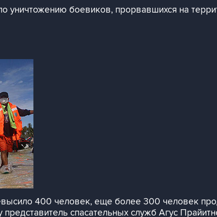
по уничтожению боевиков, прорвавшихся на терр
евысило 400 человек, еще более 300 человек пр
цу представитель спасательных служб Агус Прайит