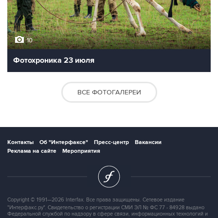
10
Фотохроника 23 июля
ВСЕ ФОТОГАЛЕРЕИ
Контакты
Об "Интерфаксе"
Пресс-центр
Вакансии
Реклама на сайте
Мероприятия
Copyright © 1991—2026 Interfax. Все права защищены. Сетевое издание
"Интерфакс.ру". Свидетельство о регистрации СМИ ЭЛ № ФС 77 - 84928 выдано
Федеральной службой по надзору в сфере связи, информационных технологий и