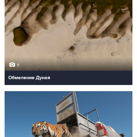
9
Обмеление Дуная