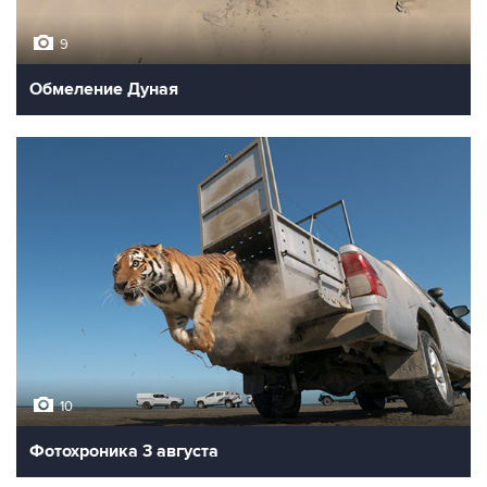
9
Обмеление Дуная
10
Фотохроника 3 августа