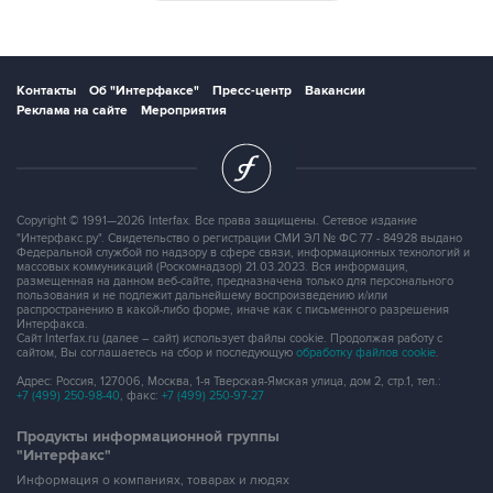
Контакты
Об "Интерфаксе"
Пресс-центр
Вакансии
Реклама на сайте
Мероприятия
Copyright © 1991—2026 Interfax. Все права защищены. Сетевое издание
"Интерфакс.ру". Свидетельство о регистрации СМИ ЭЛ № ФС 77 - 84928 выдано
Федеральной службой по надзору в сфере связи, информационных технологий и
массовых коммуникаций (Роскомнадзор) 21.03.2023. Вся информация,
размещенная на данном веб-сайте, предназначена только для персонального
пользования и не подлежит дальнейшему воспроизведению и/или
распространению в какой-либо форме, иначе как с письменного разрешения
Интерфакса.
Сайт Interfax.ru (далее – сайт) использует файлы cookie. Продолжая работу с
сайтом, Вы соглашаетесь на сбор и последующую
обработку файлов cookie
.
Адрес: Россия, 127006, Москва, 1-я Тверская-Ямская улица, дом 2, стр.1, тел.:
+7 (499) 250-98-40
, факс:
+7 (499) 250-97-27
Продукты информационной группы
"Интерфакс"
Информация о компаниях, товарах и людях