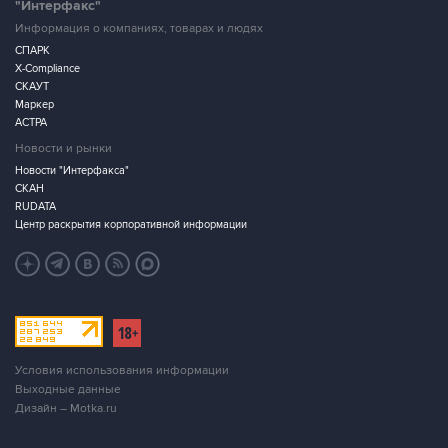
"Интерфакс"
Информация о компаниях, товарах и людях
СПАРК
X-Compliance
СКАУТ
Маркер
АСТРА
Новости и рынки
Новости "Интерфакса"
СКАН
RUDATA
Центр раскрытия корпоративной информации
Условия использования информации
Выходные данные
Дизайн – Motka.ru