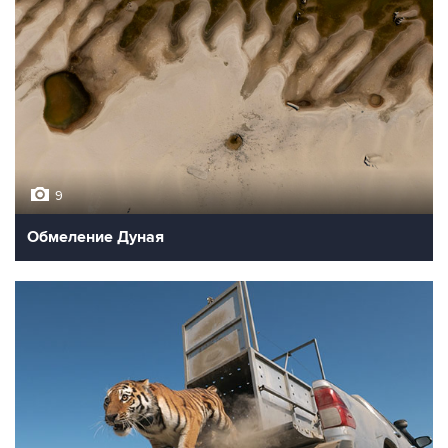
9
Обмеление Дуная