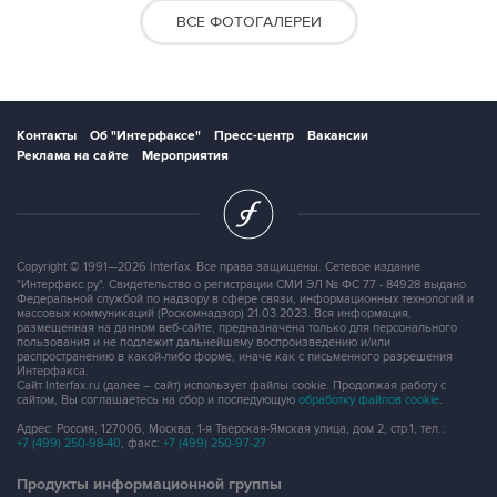
ВСЕ ФОТОГАЛЕРЕИ
Контакты
Об "Интерфаксе"
Пресс-центр
Вакансии
Реклама на сайте
Мероприятия
Copyright © 1991—2026 Interfax. Все права защищены. Сетевое издание
"Интерфакс.ру". Свидетельство о регистрации СМИ ЭЛ № ФС 77 - 84928 выдано
Федеральной службой по надзору в сфере связи, информационных технологий и
массовых коммуникаций (Роскомнадзор) 21.03.2023. Вся информация,
размещенная на данном веб-сайте, предназначена только для персонального
пользования и не подлежит дальнейшему воспроизведению и/или
распространению в какой-либо форме, иначе как с письменного разрешения
Интерфакса.
Сайт Interfax.ru (далее – сайт) использует файлы cookie. Продолжая работу с
сайтом, Вы соглашаетесь на сбор и последующую
обработку файлов cookie
.
Адрес: Россия, 127006, Москва, 1-я Тверская-Ямская улица, дом 2, стр.1, тел.:
+7 (499) 250-98-40
, факс:
+7 (499) 250-97-27
Продукты информационной группы