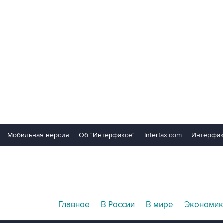
Мобильная версия
Об "Интерфаксе"
Interfax.com
Интерфак
Главное
В России
В мире
Экономик