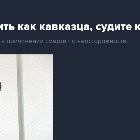
ить как кавказца, судите 
в причинении смерти по неосторожности.