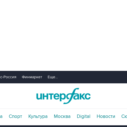
с-Россия
Финмаркет
Еще...
а
Спорт
Культура
Москва
Digital
Новости
С