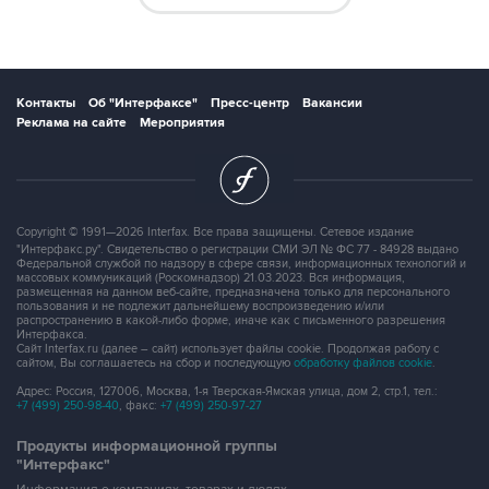
Контакты
Об "Интерфаксе"
Пресс-центр
Вакансии
Реклама на сайте
Мероприятия
Copyright © 1991—2026 Interfax. Все права защищены. Сетевое издание
"Интерфакс.ру". Свидетельство о регистрации СМИ ЭЛ № ФС 77 - 84928 выдано
Федеральной службой по надзору в сфере связи, информационных технологий и
массовых коммуникаций (Роскомнадзор) 21.03.2023. Вся информация,
размещенная на данном веб-сайте, предназначена только для персонального
пользования и не подлежит дальнейшему воспроизведению и/или
распространению в какой-либо форме, иначе как с письменного разрешения
Интерфакса.
Сайт Interfax.ru (далее – сайт) использует файлы cookie. Продолжая работу с
сайтом, Вы соглашаетесь на сбор и последующую
обработку файлов cookie
.
Адрес: Россия, 127006, Москва, 1-я Тверская-Ямская улица, дом 2, стр.1, тел.:
+7 (499) 250-98-40
, факс:
+7 (499) 250-97-27
Продукты информационной группы
"Интерфакс"