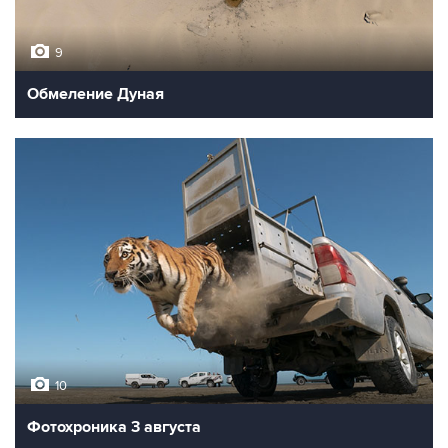
9
Обмеление Дуная
10
Фотохроника 3 августа