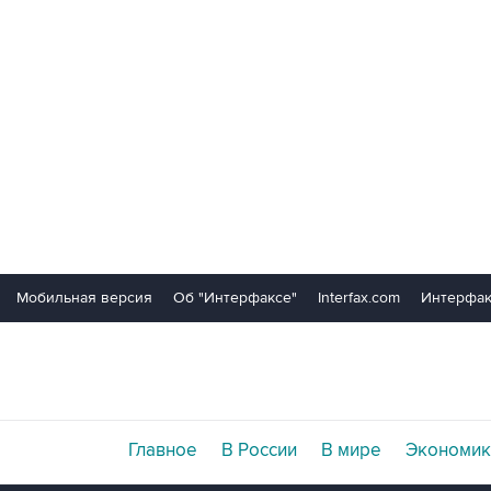
Мобильная версия
Об "Интерфаксе"
Interfax.com
Интерфак
Главное
В России
В мире
Экономик