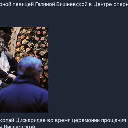
рной певицей Галиной Вишневской в Центре оперн
колай Цискаридзе во время церемонии прощания 
я Вишневской.