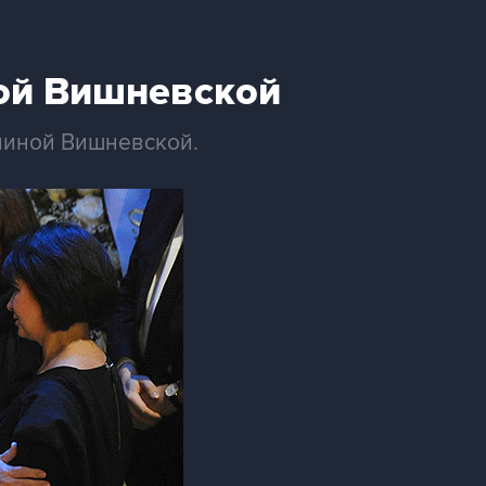
ой Вишневской
линой Вишневской.