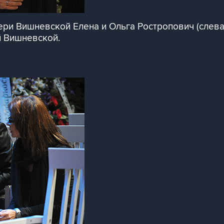
ери Вишневской Елена и Ольга Ростропович (слев
й Вишневской.