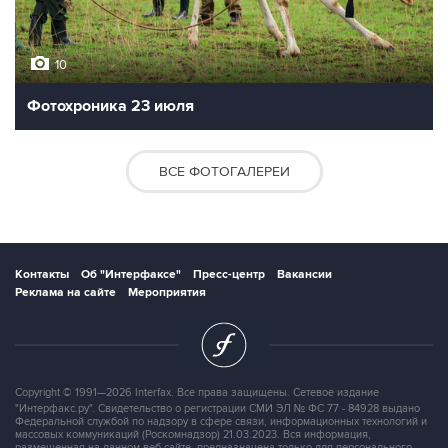
10
Фотохроника 23 июля
ВСЕ ФОТОГАЛЕРЕИ
Контакты
Об "Интерфаксе"
Пресс-центр
Вакансии
Реклама на сайте
Мероприятия
Copyright © 1991—2026 Interfax. Все права защищены. Сетевое издание
"Интерфакс.ру". Свидетельство о регистрации СМИ ЭЛ № ФС 77 - 84928 выдано
Федеральной службой по надзору в сфере связи, информационных технологий и
массовых коммуникаций (Роскомнадзор) 21.03.2023. Вся информация,
размещенная на данном веб-сайте, предназначена только для персонального