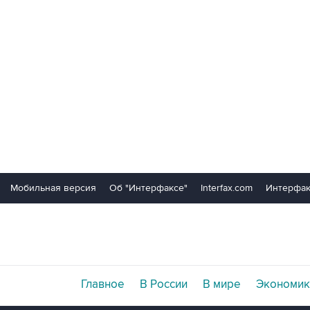
Мобильная версия
Об "Интерфаксе"
Interfax.com
Интерфак
Главное
В России
В мире
Экономик