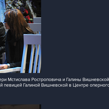
ри Мстислава Ростроповича и Галины Вишневской 
й певицей Галиной Вишневской в Центре оперног