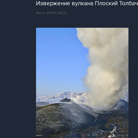
Извержение вулкана Плоский Толбач
Фото: ИТАР-ТАСС