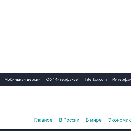
Мобильная версия
Об "Интерфаксе"
Interfax.com
Интерфак
Главное
В России
В мире
Экономик