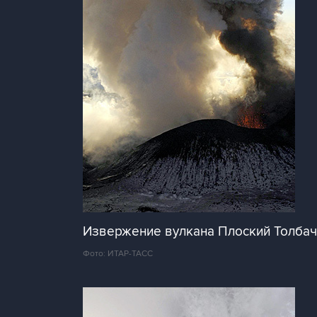
Извержение вулкана Плоский Толбач
Фото: ИТАР-ТАСС