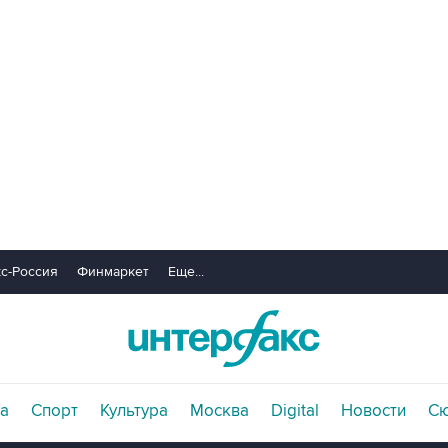
с-Россия
Финмаркет
Еще...
а
Спорт
Культура
Москва
Digital
Новости
С