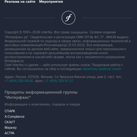
Реклама на сайте
Мероприятия
Copyright © 1991—2026 Interfax. Все права защищены. Сетевое издание
"Интерфакс.ру". Свидетельство о регистрации СМИ ЭЛ № ФС 77 - 84928 выдано
Федеральной службой по надзору в сфере связи, информационных технологий и
массовых коммуникаций (Роскомнадзор) 21.03.2023. Вся информация,
размещенная на данном веб-сайте, предназначена только для персонального
пользования и не подлежит дальнейшему воспроизведению и/или
распространению в какой-либо форме, иначе как с письменного разрешения
Интерфакса.
Сайт Interfax.ru (далее – сайт) использует файлы cookie. Продолжая работу с
сайтом, Вы соглашаетесь на сбор и последующую
обработку файлов cookie
.
Адрес: Россия, 127006, Москва, 1-я Тверская-Ямская улица, дом 2, стр.1, тел.:
+7 (499) 250-98-40
, факс:
+7 (499) 250-97-27
Продукты информационной группы
"Интерфакс"
Информация о компаниях, товарах и людях
СПАРК
X-Compliance
СКАУТ
Маркер
АСТРА