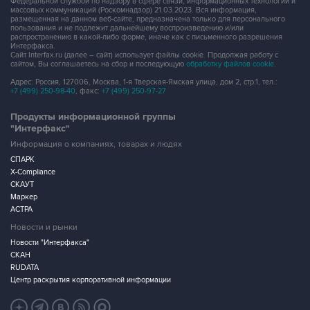
Федеральной службой по надзору в сфере связи, информационных технологий и
массовых коммуникаций (Роскомнадзор) 21.03.2023. Вся информация,
размещенная на данном веб-сайте, предназначена только для персонального
пользования и не подлежит дальнейшему воспроизведению и/или
распространению в какой-либо форме, иначе как с письменного разрешения
Интерфакса.
Сайт Interfax.ru (далее – сайт) использует файлы cookie. Продолжая работу с
сайтом, Вы соглашаетесь на сбор и последующую
обработку файлов cookie
.
Адрес: Россия, 127006, Москва, 1-я Тверская-Ямская улица, дом 2, стр.1, тел.:
+7 (499) 250-98-40
, факс:
+7 (499) 250-97-27
Продукты информационной группы
"Интерфакс"
Информация о компаниях, товарах и людях
СПАРК
X-Compliance
СКАУТ
Маркер
АСТРА
Новости и рынки
Новости "Интерфакса"
СКАН
RUDATA
Центр раскрытия корпоративной информации