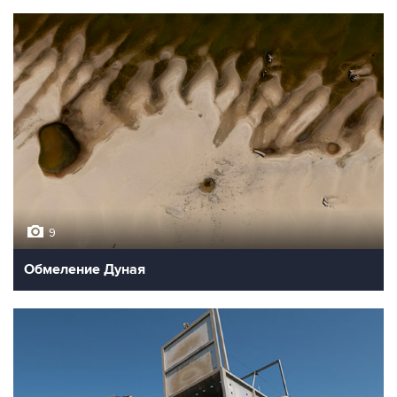
9
Обмеление Дуная