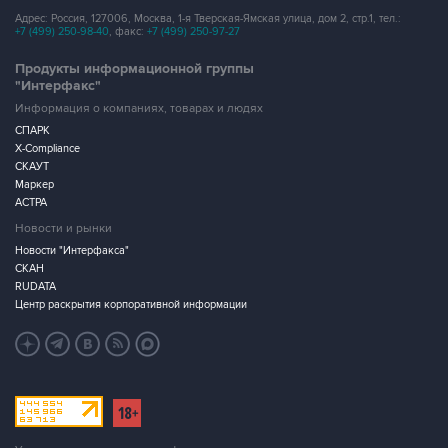
Адрес: Россия, 127006, Москва, 1-я Тверская-Ямская улица, дом 2, стр.1, тел.:
+7 (499) 250-98-40
, факс:
+7 (499) 250-97-27
Продукты информационной группы
"Интерфакс"
Информация о компаниях, товарах и людях
СПАРК
X-Compliance
СКАУТ
Маркер
АСТРА
Новости и рынки
Новости "Интерфакса"
СКАН
RUDATA
Центр раскрытия корпоративной информации