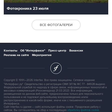
Фотохроника 23 июля
ВСЕ ФОТОГАЛЕРЕИ
Контакты
Об "Интерфаксе"
Пресс-центр
Вакансии
Реклама на сайте
Мероприятия
Copyright © 1991—2026 Interfax. Все права защищены. Сетевое издание
"Интерфакс.ру". Свидетельство о регистрации СМИ ЭЛ № ФС 77 - 84928 выдано
Федеральной службой по надзору в сфере связи, информационных технологий и
массовых коммуникаций (Роскомнадзор) 21.03.2023. Вся информация,
размещенная на данном веб-сайте, предназначена только для персонального
пользования и не подлежит дальнейшему воспроизведению и/или
распространению в какой-либо форме, иначе как с письменного разрешения
Интерфакса.
Сайт Interfax.ru (далее – сайт) использует файлы cookie. Продолжая работу с
сайтом, Вы соглашаетесь на сбор и последующую
обработку файлов cookie
.