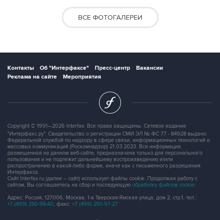
ВСЕ ФОТОГАЛЕРЕИ
Контакты
Об "Интерфаксе"
Пресс-центр
Вакансии
Реклама на сайте
Мероприятия
Copyright © 1991—2026 Interfax. Все права защищены. Сетевое издание
"Интерфакс.ру". Свидетельство о регистрации СМИ ЭЛ № ФС 77 - 84928 выдано
Федеральной службой по надзору в сфере связи, информационных технологий и
массовых коммуникаций (Роскомнадзор) 21.03.2023. Вся информация,
размещенная на данном веб-сайте, предназначена только для персонального
пользования и не подлежит дальнейшему воспроизведению и/или
распространению в какой-либо форме, иначе как с письменного разрешения
Интерфакса.
Сайт Interfax.ru (далее – сайт) использует файлы cookie. Продолжая работу с
сайтом, Вы соглашаетесь на сбор и последующую
обработку файлов cookie
.
Адрес: Россия, 127006, Москва, 1-я Тверская-Ямская улица, дом 2, стр.1, тел.:
+7 (499) 250-98-40
, факс:
+7 (499) 250-97-27