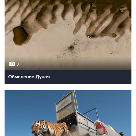
9
Обмеление Дуная