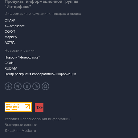
Продукты информационной группы
"Интерфакс"
Информация о компаниях, товарах и людях
СПАРК
X-Compliance
СКАУТ
Маркер
АСТРА
Новости и рынки
Новости "Интерфакса"
СКАН
RUDATA
Центр раскрытия корпоративной информации
Условия использования информации
Выходные данные
Дизайн – Motka.ru