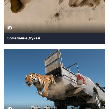
9
Обмеление Дуная