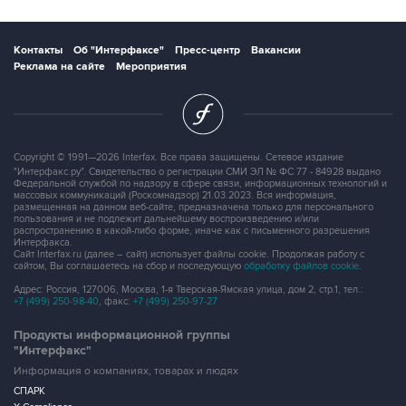
Контакты
Об "Интерфаксе"
Пресс-центр
Вакансии
Реклама на сайте
Мероприятия
Copyright © 1991—2026 Interfax. Все права защищены. Сетевое издание
"Интерфакс.ру". Свидетельство о регистрации СМИ ЭЛ № ФС 77 - 84928 выдано
Федеральной службой по надзору в сфере связи, информационных технологий и
массовых коммуникаций (Роскомнадзор) 21.03.2023. Вся информация,
размещенная на данном веб-сайте, предназначена только для персонального
пользования и не подлежит дальнейшему воспроизведению и/или
распространению в какой-либо форме, иначе как с письменного разрешения
Интерфакса.
Сайт Interfax.ru (далее – сайт) использует файлы cookie. Продолжая работу с
сайтом, Вы соглашаетесь на сбор и последующую
обработку файлов cookie
.
Адрес: Россия, 127006, Москва, 1-я Тверская-Ямская улица, дом 2, стр.1, тел.:
+7 (499) 250-98-40
, факс:
+7 (499) 250-97-27
Продукты информационной группы
"Интерфакс"
Информация о компаниях, товарах и людях
СПАРК