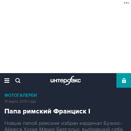
ФОТОГАЛЕРЕИ
14 марта 2013 года
Папа римский Франциск I
Новым папой римским избран кардинал Буэнос-
Айреса Хорхе Марио Бергольо, выбравший себе