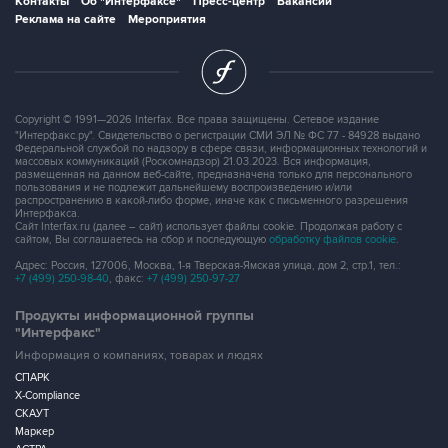
Контакты
Об "Интерфаксе"
Пресс-центр
Вакансии
Реклама на сайте
Мероприятия
Copyright © 1991—2026 Interfax. Все права защищены. Сетевое издание
"Интерфакс.ру". Свидетельство о регистрации СМИ ЭЛ № ФС 77 - 84928 выдано
Федеральной службой по надзору в сфере связи, информационных технологий и
массовых коммуникаций (Роскомнадзор) 21.03.2023. Вся информация,
размещенная на данном веб-сайте, предназначена только для персонального
пользования и не подлежит дальнейшему воспроизведению и/или
распространению в какой-либо форме, иначе как с письменного разрешения
Интерфакса.
Сайт Interfax.ru (далее – сайт) использует файлы cookie. Продолжая работу с
сайтом, Вы соглашаетесь на сбор и последующую
обработку файлов cookie
.
Адрес: Россия, 127006, Москва, 1-я Тверская-Ямская улица, дом 2, стр.1, тел.:
+7 (499) 250-98-40
, факс:
+7 (499) 250-97-27
Продукты информационной группы
"Интерфакс"
Информация о компаниях, товарах и людях
СПАРК
X-Compliance
СКАУТ
Маркер