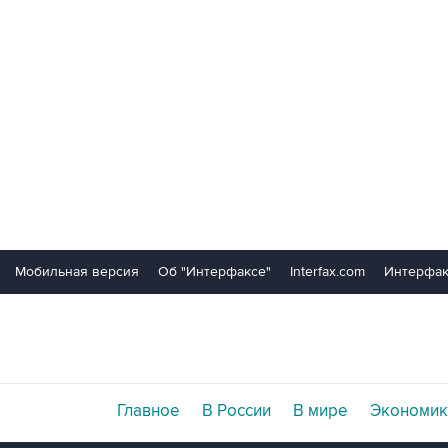
Мобильная версия
Об "Интерфаксе"
Interfax.com
Интерфак
Главное
В России
В мире
Экономик