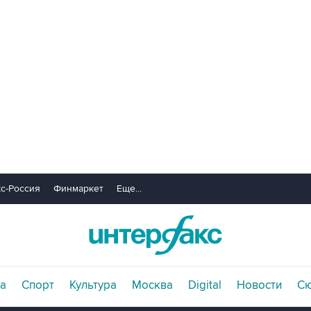
с-Россия
Финмаркет
Еще...
а
Спорт
Культура
Москва
Digital
Новости
С