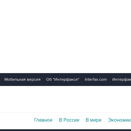
Мобильная версия
Об "Интерфаксе"
Interfax.com
Интерфак
Главное
В России
В мире
Экономик