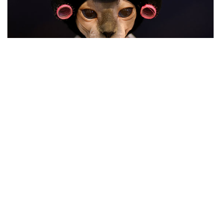
10
Фотохроника 24 июля
ВСЕ ФОТОГАЛЕРЕИ
Контакты
Об "Интерфаксе"
Пресс-центр
Вакансии
Реклама на сайте
Мероприятия