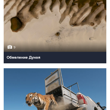
9
Обмеление Дуная