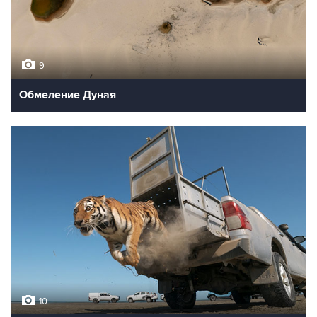
9
Обмеление Дуная
10