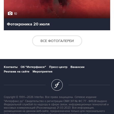
10
Фотохроника 20 июля
ВСЕ ФОТОГАЛЕРЕИ
Контакты
Об "Интерфаксе"
Пресс-центр
Вакансии
Реклама на сайте
Мероприятия
Copyright © 1991—2026 Interfax. Все права защищены. Сетевое издание
"Интерфакс.ру". Свидетельство о регистрации СМИ ЭЛ № ФС 77 - 84928 выдано
Федеральной службой по надзору в сфере связи, информационных технологий и
массовых коммуникаций (Роскомнадзор) 21.03.2023. Вся информация,
размещенная на данном веб-сайте, предназначена только для персонального