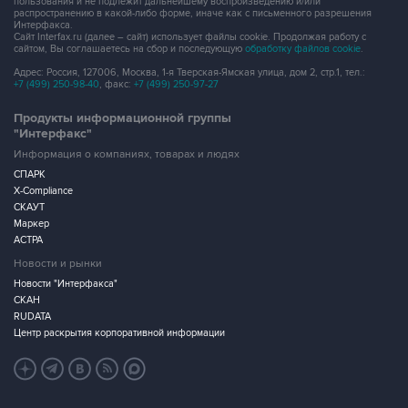
пользования и не подлежит дальнейшему воспроизведению и/или
распространению в какой-либо форме, иначе как с письменного разрешения
Интерфакса.
Сайт Interfax.ru (далее – сайт) использует файлы cookie. Продолжая работу с
сайтом, Вы соглашаетесь на сбор и последующую
обработку файлов cookie
.
Адрес: Россия, 127006, Москва, 1-я Тверская-Ямская улица, дом 2, стр.1, тел.:
+7 (499) 250-98-40
, факс:
+7 (499) 250-97-27
Продукты информационной группы
"Интерфакс"
Информация о компаниях, товарах и людях
СПАРК
X-Compliance
СКАУТ
Маркер
АСТРА
Новости и рынки
Новости "Интерфакса"
СКАН
RUDATA
Центр раскрытия корпоративной информации