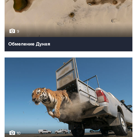
9
Обмеление Дуная
10