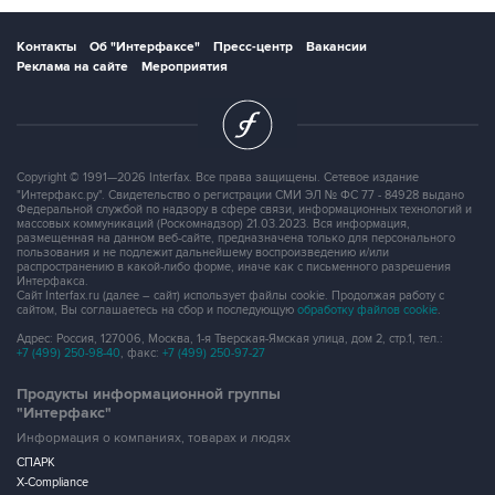
Контакты
Об "Интерфаксе"
Пресс-центр
Вакансии
Реклама на сайте
Мероприятия
Copyright © 1991—2026 Interfax. Все права защищены. Сетевое издание
"Интерфакс.ру". Свидетельство о регистрации СМИ ЭЛ № ФС 77 - 84928 выдано
Федеральной службой по надзору в сфере связи, информационных технологий и
массовых коммуникаций (Роскомнадзор) 21.03.2023. Вся информация,
размещенная на данном веб-сайте, предназначена только для персонального
пользования и не подлежит дальнейшему воспроизведению и/или
распространению в какой-либо форме, иначе как с письменного разрешения
Интерфакса.
Сайт Interfax.ru (далее – сайт) использует файлы cookie. Продолжая работу с
сайтом, Вы соглашаетесь на сбор и последующую
обработку файлов cookie
.
Адрес: Россия, 127006, Москва, 1-я Тверская-Ямская улица, дом 2, стр.1, тел.:
+7 (499) 250-98-40
, факс:
+7 (499) 250-97-27
Продукты информационной группы
"Интерфакс"
Информация о компаниях, товарах и людях
СПАРК
X-Compliance