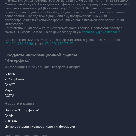
"Интерфакс.ру". Свидетельство о регистрации СМИ ЭЛ № ФС 77 - 84928 выдано
Федеральной службой по надзору в сфере связи, информационных технологий и
массовых коммуникаций (Роскомнадзор) 21.03.2023. Вся информация,
размещенная на данном веб-сайте, предназначена только для персонального
пользования и не подлежит дальнейшему воспроизведению и/или
распространению в какой-либо форме, иначе как с письменного разрешения
Интерфакса.
Сайт Interfax.ru (далее – сайт) использует файлы cookie. Продолжая работу с
сайтом, Вы соглашаетесь на сбор и последующую
обработку файлов cookie
.
Адрес: Россия, 127006, Москва, 1-я Тверская-Ямская улица, дом 2, стр.1, тел.:
+7 (499) 250-98-40
, факс:
+7 (499) 250-97-27
Продукты информационной группы
"Интерфакс"
Информация о компаниях, товарах и людях
СПАРК
X-Compliance
СКАУТ
Маркер
АСТРА
Новости и рынки
Новости "Интерфакса"
СКАН
RUDATA
Центр раскрытия корпоративной информации