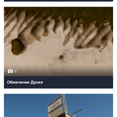
9
Обмеление Дуная