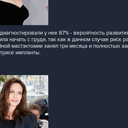
иагностировали у нее 87% - вероятность развития
ла начать с груди, так как в данном случае риск 
йной мастэктомии занял три месяца и полностью з
трисе импланты.