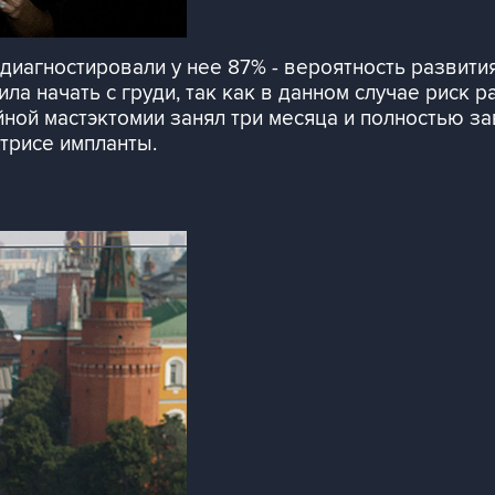
иагностировали у нее 87% - вероятность развития
ла начать с груди, так как в данном случае риск 
йной мастэктомии занял три месяца и полностью з
трисе импланты.