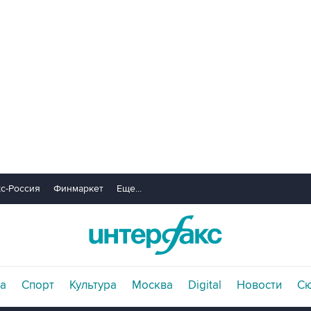
с-Россия
Финмаркет
Еще...
а
Спорт
Культура
Москва
Digital
Новости
С