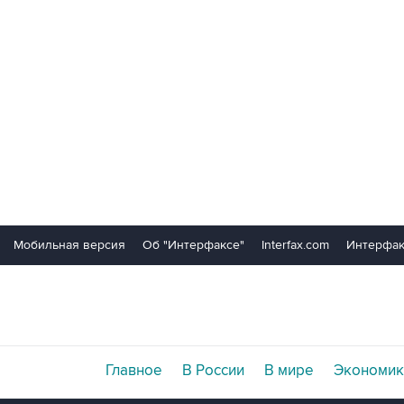
Мобильная версия
Об "Интерфаксе"
Interfax.com
Интерфак
Главное
В России
В мире
Экономик