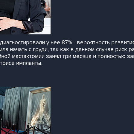
иагностировали у нее 87% - вероятность развития
ла начать с груди, так как в данном случае риск 
йной мастэктомии занял три месяца и полностью з
трисе импланты.