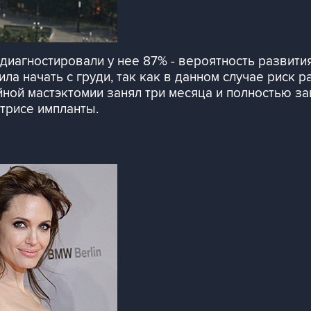
иагностировали у нее 87% - вероятность развития
ла начать с груди, так как в данном случае риск 
йной мастэктомии занял три месяца и полностью з
трисе импланты.