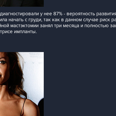
иагностировали у нее 87% - вероятность развития
ла начать с груди, так как в данном случае риск 
йной мастэктомии занял три месяца и полностью з
трисе импланты.