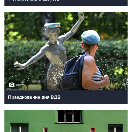
9
Обмеление Дуная