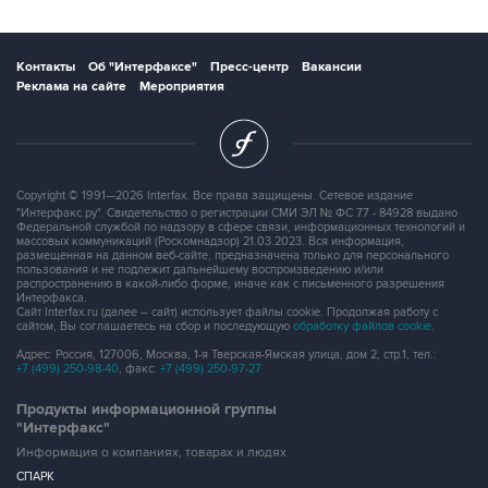
Контакты
Об "Интерфаксе"
Пресс-центр
Вакансии
Реклама на сайте
Мероприятия
Copyright © 1991—2026 Interfax. Все права защищены. Сетевое издание
"Интерфакс.ру". Свидетельство о регистрации СМИ ЭЛ № ФС 77 - 84928 выдано
Федеральной службой по надзору в сфере связи, информационных технологий и
массовых коммуникаций (Роскомнадзор) 21.03.2023. Вся информация,
размещенная на данном веб-сайте, предназначена только для персонального
пользования и не подлежит дальнейшему воспроизведению и/или
распространению в какой-либо форме, иначе как с письменного разрешения
Интерфакса.
Сайт Interfax.ru (далее – сайт) использует файлы cookie. Продолжая работу с
сайтом, Вы соглашаетесь на сбор и последующую
обработку файлов cookie
.
Адрес: Россия, 127006, Москва, 1-я Тверская-Ямская улица, дом 2, стр.1, тел.:
+7 (499) 250-98-40
, факс:
+7 (499) 250-97-27
Продукты информационной группы
"Интерфакс"
Информация о компаниях, товарах и людях
СПАРК