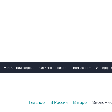
Мобильная версия
Об "Интерфаксе"
Interfax.com
Интерфак
Главное
В России
В мире
Экономик