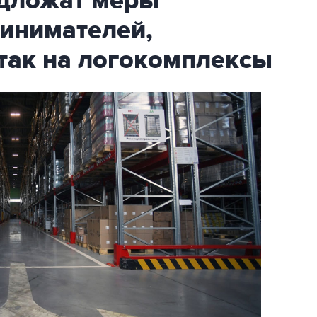
дложат меры
инимателей,
так на логокомплексы