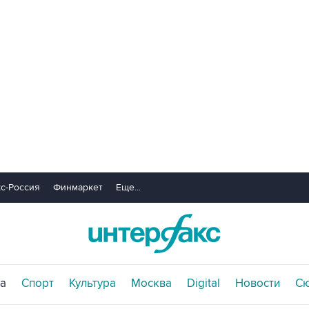
с-Россия
Финмаркет
Еще...
а
Спорт
Культура
Москва
Digital
Новости
С