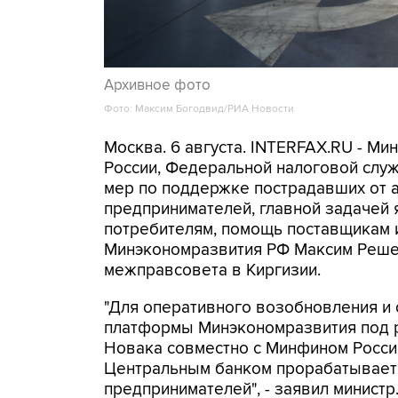
Архивное фото
Фото: Максим Богодвид/РИА Новости
Москва. 6 августа. INTERFAX.RU - М
России, Федеральной налоговой слу
мер по поддержке пострадавших от а
предпринимателей, главной задачей 
потребителям, помощь поставщикам и
Минэкономразвития РФ Максим Решет
межправсовета в Киргизии.
"Для оперативного возобновления и
платформы Минэкономразвития под 
Новака совместно с Минфином Росси
Центральным банком прорабатывает
предпринимателей", - заявил министр