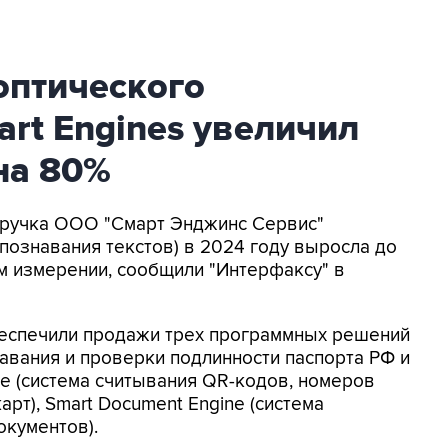
оптического
rt Engines увеличил
на 80%
Выручка ООО "Смарт Энджинс Сервис"
познавания текстов) в 2024 году выросла до
ом измерении, сообщили "Интерфаксу" в
еспечили продажи трех программных решений
знавания и проверки подлинности паспорта РФ и
ne (система считывания QR-кодов, номеров
арт), Smart Document Engine (система
окументов).