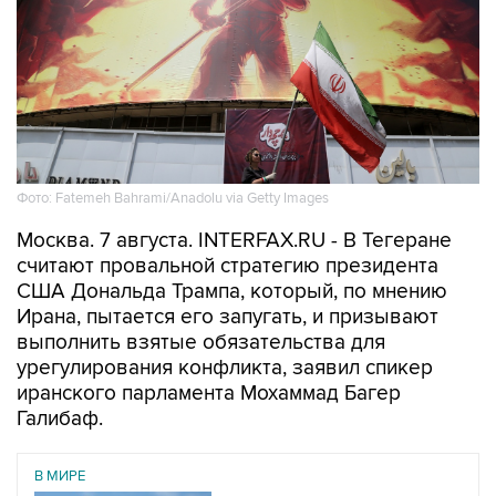
Фото: Fatemeh Bahrami/Anadolu via Getty Images
Москва. 7 августа. INTERFAX.RU - В Тегеране
считают провальной стратегию президента
США Дональда Трампа, который, по мнению
Ирана, пытается его запугать, и призывают
выполнить взятые обязательства для
урегулирования конфликта, заявил спикер
иранского парламента Мохаммад Багер
Галибаф.
В МИРЕ