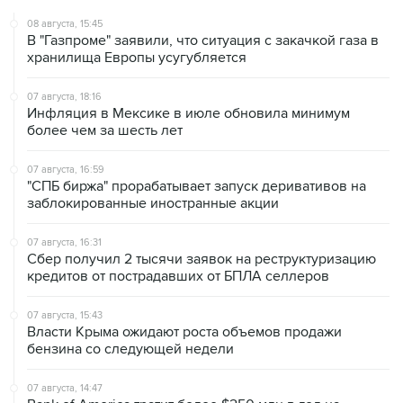
В "Газпроме" заявили, что ситуация с закачкой газа в
хранилища Европы усугубляется
07 августа, 18:16
Инфляция в Мексике в июле обновила минимум
более чем за шесть лет
07 августа, 16:59
"СПБ биржа" прорабатывает запуск деривативов на
заблокированные иностранные акции
07 августа, 16:31
Сбер получил 2 тысячи заявок на реструктуризацию
кредитов от пострадавших от БПЛА селлеров
07 августа, 15:43
Власти Крыма ожидают роста объемов продажи
бензина со следующей недели
07 августа, 14:47
Bank of America тратит более $250 млн в год на
лекарства для похудения для сотрудников