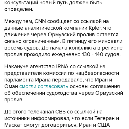
Между тем, CNN сообщает со ссылкой на
данные аналитической компании Kpler, что
движение через Ормузский пролив остается
сильно ограниченным. В пятницу его миновали
восемь судов. До начала конфликта в регионе
пролив проходило ежедневно 130 - 140 судов.
Накануне агентство IRNA со ссылкой на
представителя комиссии по нацбезопасности
парламента Ирана передавало, что Иран и
Оман
смогли согласовать
основы соглашения
об обеспечении судоходства через Ормузский
пролив.
До этого телеканал CBS со ссылкой на
источники информировал, что если Тегеран и
Маскат смогут договориться, Иран и США
вернутся за стол переговоров с соблюдением
условий июньского меморандума о