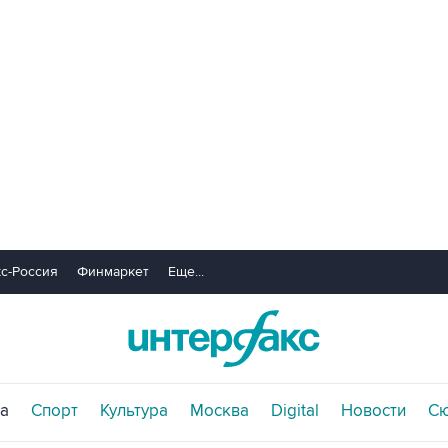
с-Россия
Финмаркет
Еще...
а
Спорт
Культура
Москва
Digital
Новости
С