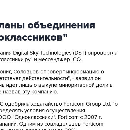
планы объединения
ноклассников"
ния Digital Sky Technologies (DST) опровергла
классники.ру" и мессенджер ICQ.
онид Соловьев опроверг информацию о
тствует действительности", - заявил он
чь идет лишь о выкупе миноритарной доли в
е назвав эту компанию.
 одобрила ходатайство Forticom Group Ltd. "о
ределять условия осуществления
ОО "Одноклассники". Forticom с 2007 г.
пании. Одним из совладельцев Forticom