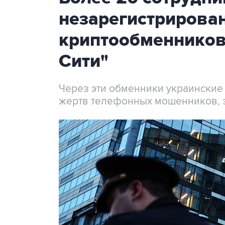
незарегистрирова
криптообменников
Сити"
Через эти обменники украинские
жертв телефонных мошенников, 