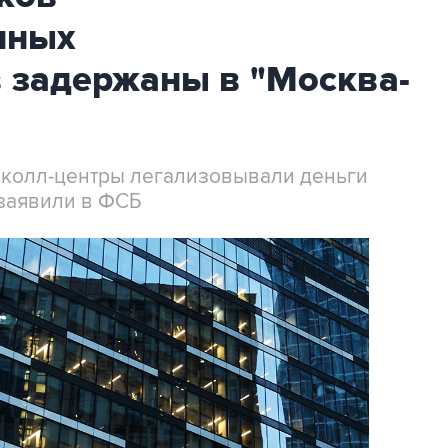
нных
 задержаны в "Москва-
 колл-центры легализовывали деньги
заявили в ФСБ