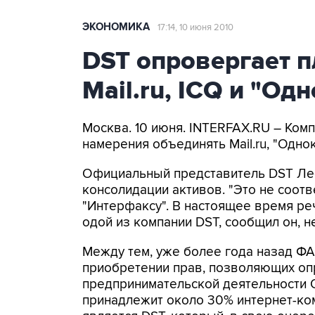
ЭКОНОМИКА
17:14, 10 июня 2010
DST опровергает 
Mail.ru, ICQ и "Од
Москва. 10 июня. INTERFAX.RU – Компа
намерения объединять Mail.ru, "Одно
Официальный представитель DST Ле
консолидации активов. "Это не соотве
"Интерфаксу". В настоящее время ре
одой из компании DST, сообщил он, н
Между тем, уже более года назад ФАС
приобретении прав, позволяющих оп
предпринимательской деятельности О
принадлежит около 30% интернет-ком