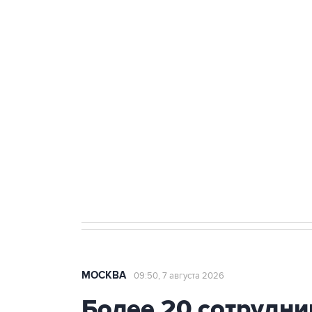
ФСБ сообщила о задержании в 
теракт на объекте Росгвардии
Беспилотные технологии и ИИ н
агрокомплексов
Социальная реклама, АНО «Национальные приоритеты».
И
Аксенов сообщил о четвертом п
Крым
МОСКВА
09:50, 7 августа 2026
Более 20 сотрудни