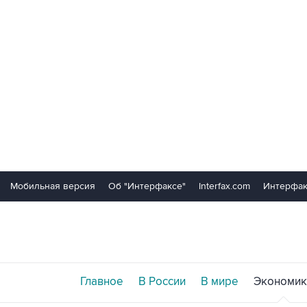
Мобильная версия
Об "Интерфаксе"
Interfax.com
Интерфак
Главное
В России
В мире
Экономик