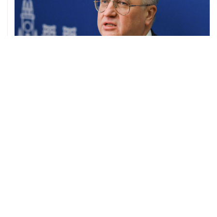
05 августа, 21:05
Кабмин РФ разрешил до 1 июля 2027 года импорт,
выпуск и обращение бензина Евро 2, Евро 3, Евро 4