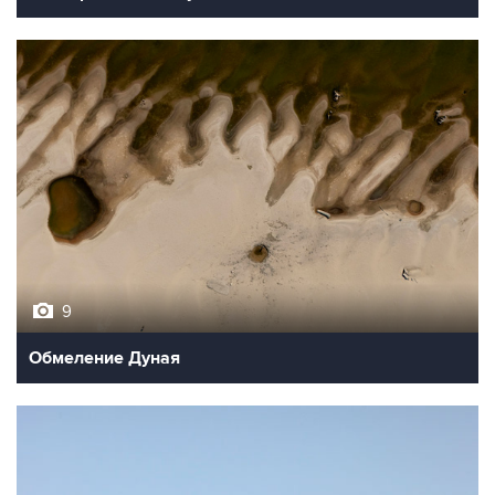
9
Обмеление Дуная