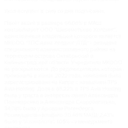
Указ вступает в силу со дня подписания.
Пакет акций в размере 66,06% в МАШ
контролирует ООО "Шереметьево Холдинг",
единственным владельцем которого является
МКООО "ТПС Авиа Холдинг ЛТД" - резидент
специального административного района на
территории острова Октябрьский в
Калининградской области. Учредители МКООО
не раскрываются. До редомициляции, которая
произошла в конце 2022 года, компания была
зарегистрирована на Кипре с названием TPS
Avia Holding. Доля в 65,22% в TPS Avia Holding
была у траста в интересах семей Александра
Пономаренко и Александра Скоробогатько,
34,78% было у Аркадия Ротенберга.
Росимущество владело 30,46% МАШ, 2,43%
было у
"Аэрофлота"
, 1,05% - у менеджмента