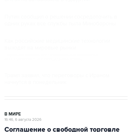
Путин сообщил о решении сосредоточить в
одних руках все службы тыла Минобороны
Как российские медицинские технологии
выходят на мировые рынки
Социальная реклама, АНО «Национальные приоритеты».
ИНН 7725383515 Erid: F7NfYUJCUneVdTRF8PRs
Трамп заявил, что переговоры с Ираном
начнутся в понедельник
В МИРЕ
16:46, 6 августа 2026
Соглашение о свободной торговле