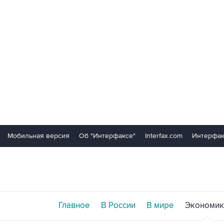
Мобильная версия
Об "Интерфаксе"
Interfax.com
Интерфак
Главное
В России
В мире
Экономик