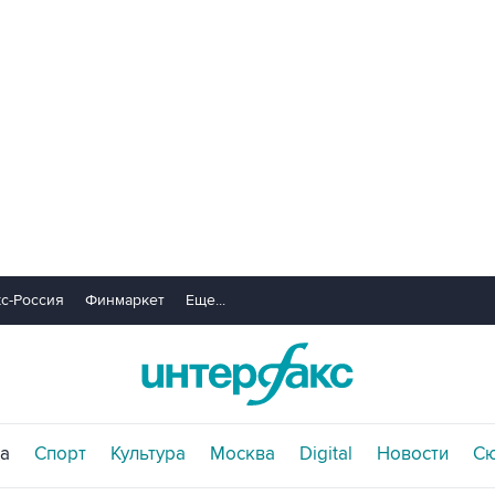
с-Россия
Финмаркет
Еще...
а
Спорт
Культура
Москва
Digital
Новости
С