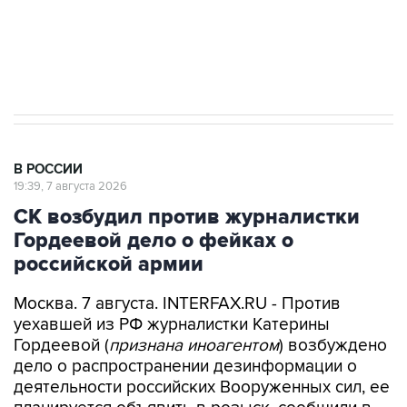
ИНН 7725383515 Erid: F7NfYUJCUneVdwcydK6A
Аксенов сообщил о четвертом погибшем в
результате атаки ВСУ на Крым
В РОССИИ
19:39, 7 августа 2026
СК возбудил против журналистки
Гордеевой дело о фейках о
российской армии
Москва. 7 августа. INTERFAX.RU - Против
уехавшей из РФ журналистки Катерины
Гордеевой (
признана иноагентом
) возбуждено
дело о распространении дезинформации о
деятельности российских Вооруженных сил, ее