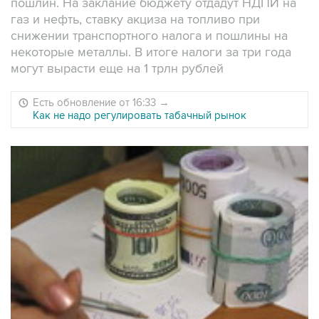
пошлин. На заклание бюджету отдадут НДПИ на
газ и нефть, ставку акциза на топливо при
снижении транспортного налога и пошлины на
некоторые металлы. В итоге налоги за три года
могут вырасти еще на 1 трлн рублей
Есть обновление от 16:33
→
Как не надо регулировать табачный рынок