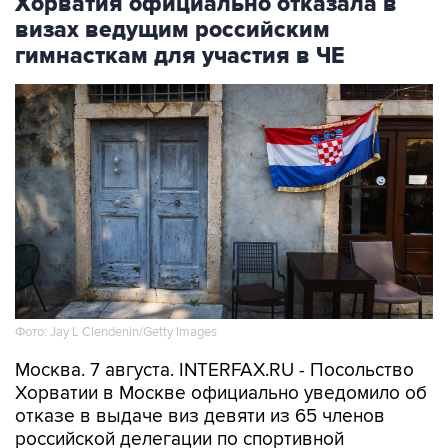
Хорватия официально отказала в
визах ведущим российским
гимнасткам для участия в ЧЕ
Фото: Jay L Clendenin/Getty Images
Москва. 7 августа. INTERFAX.RU - Посольство
Хорватии в Москве официально уведомило об
отказе в выдаче виз девяти из 65 членов
российской делегации по спортивной