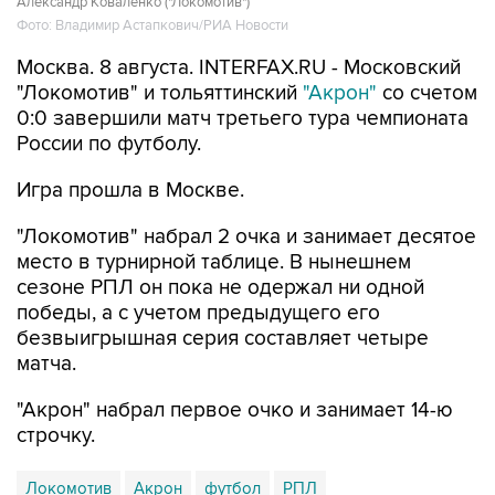
Александр Коваленко ("Локомотив")
Фото: Владимир Астапкович/РИА Новости
Москва. 8 августа. INTERFAX.RU - Московский
"Локомотив" и тольяттинский
"Акрон"
со счетом
0:0 завершили матч третьего тура чемпионата
России по футболу.
Игра прошла в Москве.
"Локомотив" набрал 2 очка и занимает десятое
место в турнирной таблице. В нынешнем
сезоне РПЛ он пока не одержал ни одной
победы, а с учетом предыдущего его
безвыигрышная серия составляет четыре
матча.
"Акрон" набрал первое очко и занимает 14-ю
строчку.
Локомотив
Акрон
футбол
РПЛ